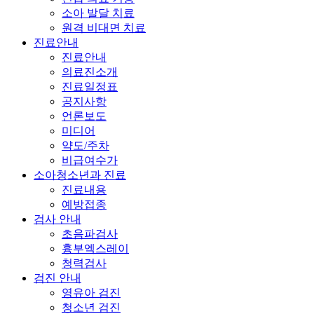
소아 발달 치료
원격 비대면 치료
진료안내
진료안내
의료진소개
진료일정표
공지사항
언론보도
미디어
약도/주차
비급여수가
소아청소년과 진료
진료내용
예방접종
검사 안내
초음파검사
흉부엑스레이
청력검사
검진 안내
영유아 검진
청소년 검진