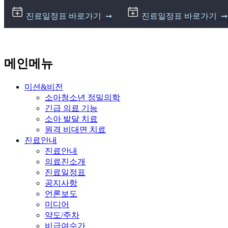
상단 바로가기
본문 바로가기
하단 바로가기
진료일정표 바로가기 ➞
진료일정표 바로가기 ➞
메인메뉴
미션&비전
소아청소년 정밀의학
긴급 의료 기능
소아 발달 치료
원격 비대면 치료
진료안내
진료안내
의료진소개
진료일정표
공지사항
언론보도
미디어
약도/주차
비급여수가