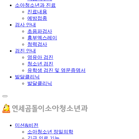
소아청소년과 진료
진료내용
예방접종
검사 안내
초음파검사
흉부엑스레이
청력검사
검진 안내
영유아 검진
청소년 검진
유학생 검진 및 영문증명서
발달클리닉
발달클리닉
미션&비전
소아청소년 정밀의학
긴급 의료 기능