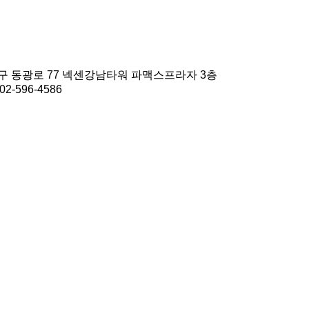
초구 동광로 77 넥센강남타워 파맥스프라자 3층
2-596-4586
.