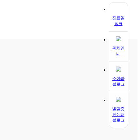
진료일
정표
위치안
내
소아과
블로그
발달증
진센터
블로그